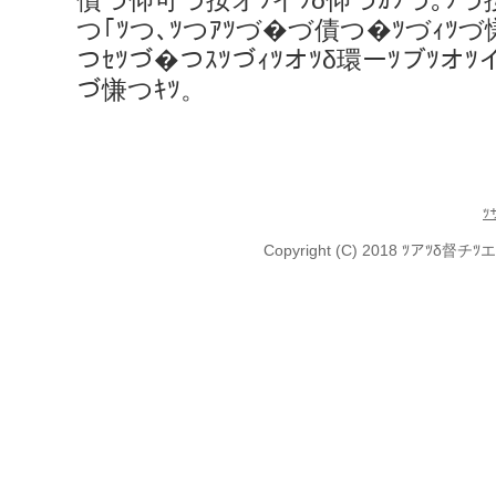
債つ仰可づ按オﾂイﾂδ仰つｶﾂづ｡ﾂづ
つ｢ﾂつ､ﾂつｱﾂづ�づ債つ�ﾂづｨﾂづ
つｾﾂづ�つｽﾂづｨﾂオﾂδ環ーﾂブﾂオﾂ
づ慊つｷﾂ。
ﾂ
Copyright (C) 2018
ﾂアﾂδ督チﾂ